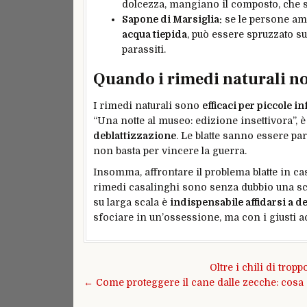
dolcezza, mangiano il composto, che si 
Sapone di Marsiglia:
se le persone ama
acqua tiepida
, può essere spruzzato su
parassiti.
Quando i rimedi naturali n
I rimedi naturali sono
efficaci per piccole in
“Una notte al museo: edizione insettivora”,
deblattizzazione
. Le blatte sanno essere par
non basta per vincere la guerra.
Insomma, affrontare il problema blatte in c
rimedi casalinghi sono senza dubbio una sce
su larga scala è
indispensabile affidarsi a d
sfociare in un’ossessione, ma con i giusti a
Navigazione
Oltre i chili di tro
articoli
← Come proteggere il cane dalle zecche: cosa s