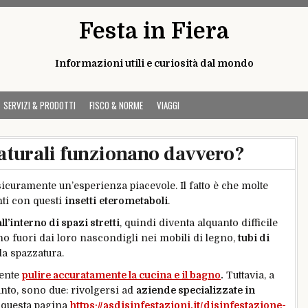
Festa in Fiera
Informazioni utili e curiosità dal mondo
SERVIZI & PRODOTTI
FISCO & NORME
VIAGGI
 naturali funzionano davvero?
icuramente un’esperienza piacevole. Il fatto è che molte
nti con questi
insetti
eterometaboli
.
all’interno di spazi stretti
, quindi diventa alquanto difficile
cono fuori dai loro nascondigli nei mobili di legno,
tubi di
lla spazzatura.
mente
pulire accuratamente la cucina e il bagno
.
Tuttavia, a
unto, sono due: rivolgersi ad
aziende specializzate in
 questa pagina
https://asdisinfestazioni.it/disinfestazione-