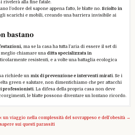
rivelerà alla fine fatale.
no l’odore del sapone appena fatto, le blatte no.
Sciolto in
gli scarichi e mobili, creando una barriera invisibile ai
on bastano
festazioni,
ma se la casa ha tutta l’aria di essere il set di
 è meglio chiamare una
ditta specializzata in
ticolarmente resistenti, e a volte una battaglia ecologica
asa richiede un
mix di prevenzione e interventi mirati
. Se i
lta green e salutare, non dimentichiamo che per attacchi
ei professionisti
. La difesa della propria casa non deve
ccorgimenti, le blatte possono diventare un lontano ricordo.
ppo: un viaggio nella complessità del sovrappeso e dell’obesità →
apere sui questi parassiti