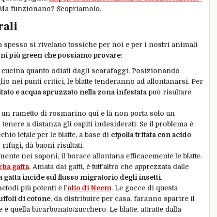
. Ma funzionano? Scopriamolo.
rali
 spesso si rivelano tossiche per noi e per i nostri animali
ni più green
che possiamo provare
:
 cucina quanto odiati dagli scarafaggi. Posizionando
lio nei punti critici, le blatte tenderanno ad allontanarsi. Per
ritato e acqua spruzzato nella zona infestata
può risultare
un rametto di rosmarino qui e là non porta solo un
enere a distanza gli ospiti indesiderati. Se il problema è
hio letale per le blatte, a base di
cipolla tritata con acido
rifugi, dà buoni risultati.
ente nei saponi, il borace allontana efficacemente le blatte.
rba gatta
. Amata dai gatti, è tutt’altro che apprezzata dalle
 gatta incide sul flusso migratorio degli insetti.
todi più potenti è l’
olio di Neem
. Le gocce di questa
uffoli di cotone
, da distribuire per casa, faranno sparire il
è quella bicarbonato/zucchero. Le blatte, attratte dalla