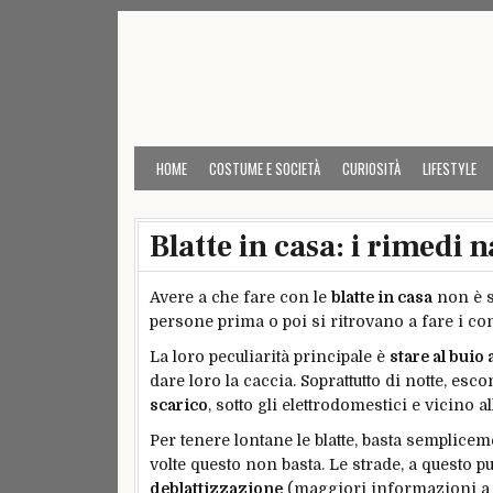
Skip
to
content
HOME
COSTUME E SOCIETÀ
CURIOSITÀ
LIFESTYLE
Blatte in casa: i rimedi
Avere a che fare con le
blatte in casa
non è s
persone prima o poi si ritrovano a fare i co
La loro peculiarità principale è
stare al buio 
dare loro la caccia. Soprattutto di notte, es
scarico
, sotto gli elettrodomestici e vicino a
Per tenere lontane le blatte, basta semplice
volte questo non basta. Le strade, a questo p
deblattizzazione
(maggiori informazioni a