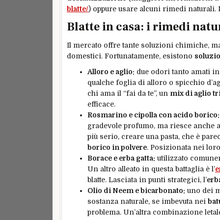
blatte/
) oppure usare alcuni rimedi naturali
Blatte in casa: i rimedi natu
Il mercato offre tante soluzioni chimiche, ma
domestici. Fortunatamente, esistono
soluzio
Alloro e aglio:
due odori tanto amati in
qualche foglia di alloro o spicchio d’ag
chi ama il “fai da te”, un
mix di aglio t
efficace.
Rosmarino e cipolla con acido borico:
gradevole profumo, ma riesce anche a t
più serio, creare una pasta, che è parecc
borico in polvere
. Posizionata nei loro 
Borace e erba gatta:
utilizzato comunem
Un altro alleato in questa battaglia è l’
e
blatte. Lasciata in punti strategici, l’
erba
Olio di Neem e bicarbonato:
uno dei me
sostanza naturale, se imbevuta nei
bat
problema. Un’altra combinazione letale 