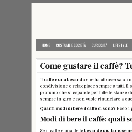
Skip
to
content
HOME
COSTUME E SOCIETÀ
CURIOSITÀ
LIFESTYLE
Come gustare il caffè? Tu
Il
caffè è una bevanda
che ha attraversato i 
condivisione e relax piace sempre a tutti, il
profumo che si espande per tutte le stanze di
sempre in giro e non vuole rinunciare a que
Quanti modi di bere il caffè ci sono?
Ecco i 
Modi di bere il caffè: quali 
Se il caffè è una delle
bevande più famose n