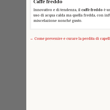
Caffè freddo
Innovativo e di tendenza, il
caffè freddo
è un
uso di acqua calda ma quella fredda, con infu
miscelazione nonché gusto.
Navigazione
← Come prevenire e curare la perdita di capell
articoli