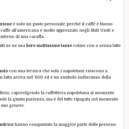
azione
è solo un gusto personale, perché il caffè è buono
caffè all’americana è molto apprezzato negli Stati Uniti e
interno di una caraffa.
tti se ne usa
bere moltissime tazze
colme con o senza latte
mondo
con una tecnica che solo i napoletani riescono a
in latta arriva nel ‘600 ed è un simbolo indiscusso della
librio, capovolgendo la caffettiera napoletana al momento
uole la giusta pazienza, ma è del tutto ripagata nel momento
l suo genere.
indrico
hanno conquistato la maggior parte delle persone.