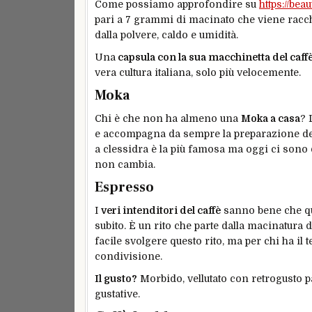
Come possiamo approfondire su
https://bea
pari a 7 grammi di macinato che viene racch
dalla polvere, caldo e umidità.
Una
capsula con la sua macchinetta del caff
vera cultura italiana, solo più velocemente.
Moka
Chi è che non ha almeno una
Moka a casa
? 
e accompagna da sempre la preparazione del 
a clessidra è la più famosa ma oggi ci sono 
non cambia.
Espresso
I
veri intenditori del caffè
sanno bene che qu
subito. È un rito che parte dalla macinatura 
facile svolgere questo rito, ma per chi ha il
condivisione.
Il gusto?
Morbido, vellutato con retrogusto p
gustative.