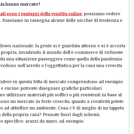
cchia hanno mercato?
ali sono i vantaggi della vendita online
, possiamo vedere
po. Passiamo in rassegna alcune delle nicchie di tendenza e
kdown nazionale, la gente si è guardata attorno e si è accorta
a propria, invadendo il mondo dell’e-commerce di richieste
va da una situazione passeggera come quella della pandemia
i vedono nell’arredo e l’oggettistica per la casa una crescita
 vendere in questa fetta di mercato comprendono ad esempio
e cucine: potreste disegnare grafiche particolari
e utilizzare materiali più soffici o più resistenti in base al
 sono un mercato in forte crescita: quanto a creatività potete
tto ad abbellire un ambiente. Cosa c’è di meglio di un tappeto
 della propria casa? Pensate fuori dagli schemi,
co specifico: arazzi da muro, ad esempio.