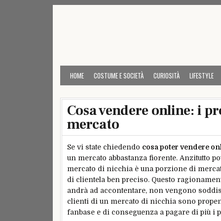
Skip
to
content
HOME
COSTUME E SOCIETÀ
CURIOSITÀ
LIFESTYLE
Cosa vendere online: i p
mercato
Se vi state chiedendo
cosa poter vendere on
un mercato abbastanza fiorente. Anzitutto po
mercato di nicchia è una porzione di mercat
di clientela ben preciso. Questo ragionamen
andrà ad accontentare, non vengono soddisfat
clienti di un mercato di nicchia sono propens
fanbase e di conseguenza a pagare di più i pr