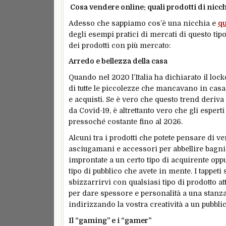
Cosa vendere online: quali prodotti di ni
Adesso che sappiamo cos’è una nicchia e
qu
degli esempi pratici di mercati di questo ti
dei prodotti con più mercato:
Arredo e bellezza della casa
Quando nel 2020 l’Italia ha dichiarato il loc
di tutte le piccolezze che mancavano in cas
e acquisti. Se è vero che questo trend deri
da Covid-19, è altrettanto vero che gli espert
pressoché costante fino al 2026.
Alcuni tra i prodotti che potete pensare di
asciugamani e accessori per abbellire bagni 
improntate a un certo tipo di acquirente oppur
tipo di pubblico che avete in mente. I tappeti
sbizzarrirvi con qualsiasi tipo di prodotto a
per dare spessore e personalità a una stanza
indirizzando la vostra creatività a un pubbli
Il “gaming” e i “gamer”