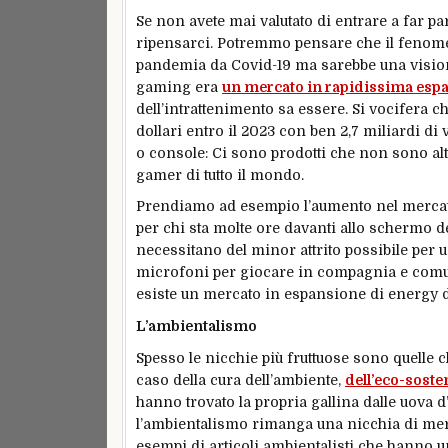
Se non avete mai valutato di entrare a far pa
ripensarci. Potremmo pensare che il fenome
pandemia da Covid-19 ma sarebbe una visione
gaming era
un mercato in rapidissima esp
dell’intrattenimento sa essere. Si vocifera c
dollari entro il 2023 con ben 2,7 miliardi di 
o console: Ci sono prodotti che non sono a
gamer di tutto il mondo.
Prendiamo ad esempio l’aumento nel mercato
per chi sta molte ore davanti allo schermo d
necessitano del minor attrito possibile per 
microfoni per giocare in compagnia e comuni
esiste un mercato in espansione di energy d
L’ambientalismo
Spesso le nicchie più fruttuose sono quelle c
caso della cura dell’ambiente,
dell’eco-sosten
hanno trovato la propria gallina dalle uova d
l’ambientalismo rimanga una nicchia di merca
esempi di articoli ambientalisti che hanno u