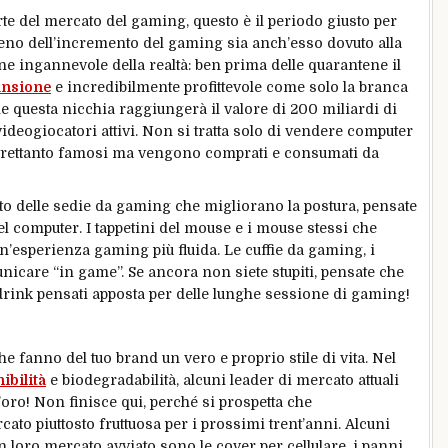
rte del mercato del gaming, questo è il periodo giusto per
no dell’incremento del gaming sia anch’esso dovuto alla
 ingannevole della realtà: ben prima delle quarantene il
ansione
e incredibilmente profittevole come solo la branca
he questa nicchia raggiungerà il valore di 200 miliardi di
videogiocatori attivi. Non si tratta solo di vendere computer
ltrettanto famosi ma vengono comprati e consumati da
 delle sedie da gaming che migliorano la postura, pensate
el computer. I tappetini del mouse e i mouse stessi che
un’esperienza gaming più fluida. Le cuffie da gaming, i
care “in game”. Se ancora non siete stupiti, pensate che
rink pensati apposta per delle lunghe sessione di gaming!
he fanno del tuo brand un vero e proprio stile di vita. Nel
ibilità
e biodegradabilità, alcuni leader di mercato attuali
’oro! Non finisce qui, perché si prospetta che
to piuttosto fruttuosa per i prossimi trent’anni. Alcuni
n loro mercato avviato sono le cover per cellulare, i panni