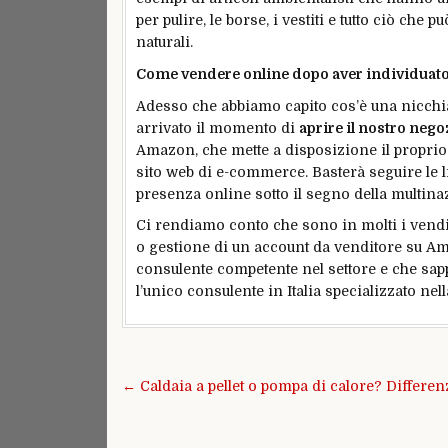
per pulire, le borse, i vestiti e tutto ciò che
naturali.
Come vendere online dopo aver individuato 
Adesso che abbiamo capito cos’è una nicchia
arrivato il momento di
aprire il nostro nego
Amazon, che mette a disposizione il proprio 
sito web di e-commerce. Basterà seguire le l
presenza online sotto il segno della multin
Ci rendiamo conto che sono in molti i vendito
o gestione di un account da venditore su A
consulente competente nel settore e che sap
l’unico consulente in Italia specializzato nel
Navigazione
articoli
← Caldaia a pellet o pompa di calore? Differenz