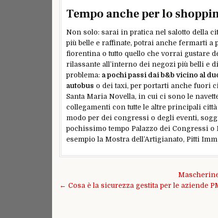
Tempo anche per lo shoppin
Non solo: sarai in pratica nel salotto della ci
più belle e raffinate, potrai anche fermarti a
fiorentina o tutto quello che vorrai gustare 
rilassante all’interno dei negozi più belli e 
problema:
a pochi passi dai b&b vicino al d
autobus
o dei taxi, per portarti anche fuori 
Santa Maria Novella, in cui ci sono le navette
collegamenti con tutte le altre principali città 
modo per dei congressi o degli eventi, sogg
pochissimo tempo Palazzo dei Congressi o F
esempio la Mostra dell’Artigianato, Pitti Imma
Navigazione
Mascherine 
articoli
← Cosa è la sicurezza gestita per le aziende P