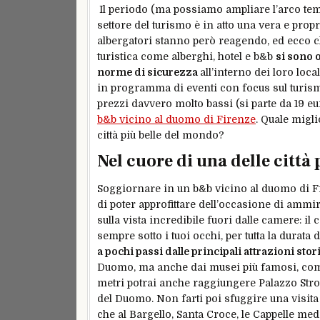
Il periodo (ma possiamo ampliare l’arco tempo
settore del turismo è in atto una vera e prop
albergatori stanno però reagendo, ed ecco ch
turistica come alberghi, hotel e b&b
si sono o
norme di sicurezza
all’interno dei loro loca
in programma di eventi con focus sul turism
prezzi davvero molto bassi (si parte da 19 eu
b&b vicino al duomo di Firenze
. Quale migli
città più belle del mondo?
Nel cuore di una delle città 
Soggiornare in un b&b vicino al duomo di Fir
di poter approfittare dell’occasione di ammira
sulla vista incredibile fuori dalle camere: i
sempre sotto i tuoi occhi, per tutta la durata
a pochi passi dalle principali attrazioni stori
Duomo, ma anche dai musei più famosi, come
metri potrai anche raggiungere Palazzo Strozz
del Duomo. Non farti poi sfuggire una visita 
che al Bargello, Santa Croce, le Cappelle medic