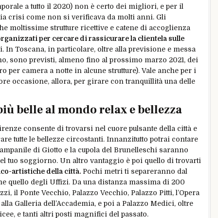
rale a tutto il 2020) non è certo dei migliori, e per il
ria crisi come non si verificava da molti anni. Gli
e moltissime strutture ricettive e catene di accoglienza
rganizzati per cercare di rassicurare la clientela sulle
li. In Toscana, in particolare, oltre alla previsione e messa
o, sono previsti, almeno fino al prossimo marzo 2021, dei
ro per camera a notte in alcune strutture). Vale anche per i
ore occasione, allora, per girare con tranquillità una delle
più belle al mondo relax e bellezza
enze consente di trovarsi nel cuore pulsante della città e
re tutte le bellezze circostanti. Innanzitutto potrai contare
l campanile di Giotto e la cupola del Brunelleschi saranno
 del tuo soggiorno. Un altro vantaggio è poi quello di trovarti
co-artistiche della città.
Pochi metri ti separeranno dal
 quello degli Uffizi. Da una distanza massima di 200
i, il Ponte Vecchio, Palazzo Vecchio, Palazzo Pitti, l’Opera
alla Galleria dell’Accademia, e poi a Palazzo Medici, oltre
ee, e tanti altri posti magnifici del passato.