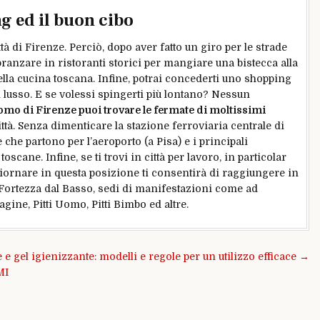
g ed il buon cibo
ttà di Firenze. Perciò, dopo aver fatto un giro per le strade
 pranzare in ristoranti storici per mangiare una bistecca alla
della cucina toscana. Infine, potrai concederti uno shopping
di lusso. E se volessi spingerti più lontano? Nessun
uomo di Firenze puoi trovare le fermate di moltissimi
città. Senza dimenticare la stazione ferroviaria centrale di
 che partono per l’aeroporto (a Pisa) e i principali
toscane. Infine, se ti trovi in città per lavoro, in particolar
iornare in questa posizione ti consentirà di raggiungere in
ortezza dal Basso, sedi di manifestazioni come ad
gine, Pitti Uomo, Pitti Bimbo ed altre.
e gel igienizzante: modelli e regole per un utilizzo efficace →
MI