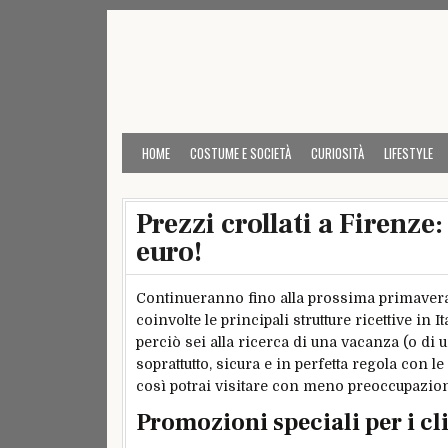
Skip
to
content
HOME
COSTUME E SOCIETÀ
CURIOSITÀ
LIFESTYLE
Prezzi crollati a Firenz
euro!
Continueranno fino alla prossima primaver
coinvolte le principali strutture ricettive in Ita
perciò sei alla ricerca di una vacanza (o di 
soprattutto, sicura e in perfetta regola con l
così potrai visitare con meno preoccupazio
Promozioni speciali per i cli