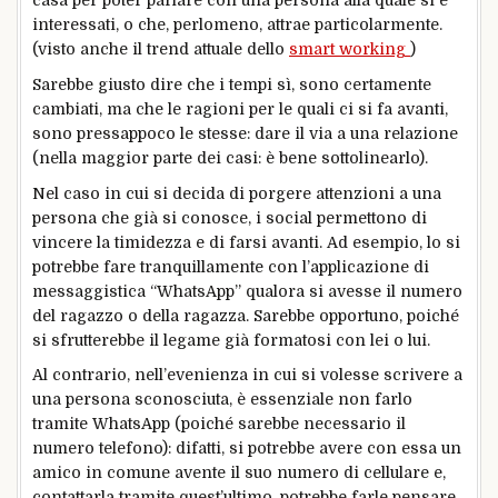
casa per poter parlare con una persona alla quale si è
interessati, o che, perlomeno, attrae particolarmente.
(visto anche il trend attuale dello
smart working
)
Sarebbe giusto dire che i tempi sì, sono certamente
cambiati, ma che le ragioni per le quali ci si fa avanti,
sono pressappoco le stesse: dare il via a una relazione
(nella maggior parte dei casi: è bene sottolinearlo).
Nel caso in cui si decida di porgere attenzioni a una
persona che già si conosce, i social permettono di
vincere la timidezza e di farsi avanti. Ad esempio, lo si
potrebbe fare tranquillamente con l’applicazione di
messaggistica “WhatsApp” qualora si avesse il numero
del ragazzo o della ragazza. Sarebbe opportuno, poiché
si sfrutterebbe il legame già formatosi con lei o lui.
Al contrario, nell’evenienza in cui si volesse scrivere a
una persona sconosciuta, è essenziale non farlo
tramite WhatsApp (poiché sarebbe necessario il
numero telefono): difatti, si potrebbe avere con essa un
amico in comune avente il suo numero di cellulare e,
contattarla tramite quest’ultimo, potrebbe farle pensare