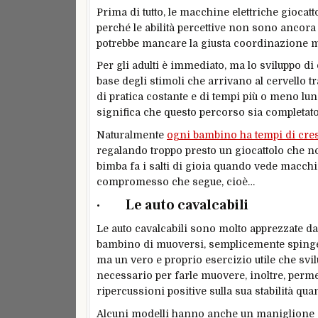
Prima di tutto, le macchine elettriche gioca
perché le abilità percettive non sono ancora 
potrebbe mancare la giusta coordinazione mo
Per gli adulti è immediato, ma lo sviluppo di 
base degli stimoli che arrivano al cervello t
di pratica costante e di tempi più o meno lu
significa che questo percorso sia completato
Naturalmente
ogni bambino ha tempi di cresc
regalando troppo presto un giocattolo che no
bimba fa i salti di gioia quando vede macchi
compromesso che segue, cioè…
· Le auto cavalcabili
Le auto cavalcabili sono molto apprezzate dai
bambino di muoversi, semplicemente spingendo
ma un vero e proprio esercizio utile che svi
necessario per farle muovere, inoltre, perme
ripercussioni positive sulla sua stabilità q
Alcuni modelli hanno anche un maniglione ch