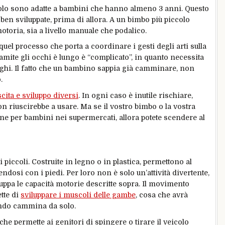
ttolo sono adatte a bambini che hanno almeno 3 anni. Questo
ben sviluppate, prima di allora. A un bimbo più piccolo
toria, sia a livello manuale che podalico.
quel processo che porta a coordinare i gesti degli arti sulla
ramite gli occhi è lungo è “complicato”, in quanto necessita
nghi. Il fatto che un bambino sappia già camminare, non
.
ita e sviluppo diversi
. In ogni caso è inutile rischiare,
n riuscirebbe a usare. Ma se il vostro bimbo o la vostra
ne per bambini nei supermercati, allora potete scendere al
 piccoli. Costruite in legno o in plastica, permettono al
si con i piedi. Per loro non è solo un’attività divertente,
luppa le capacità motorie descritte sopra. Il movimento
tte di
sviluppare i muscoli delle gambe
, cosa che avrà
uando cammina da solo.
e permette ai genitori di spingere o tirare il veicolo