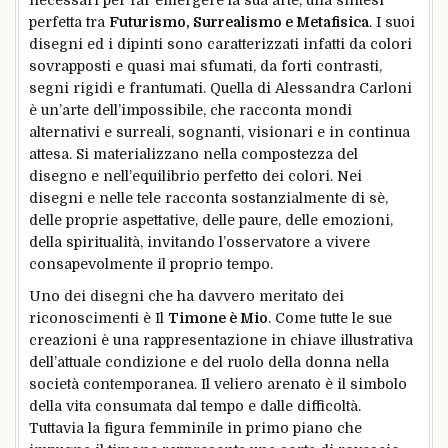
necessari per far emergere la sua arte, una sintesi
perfetta tra
Futurismo, Surrealismo e Metafisica
. I suoi
disegni ed i dipinti sono caratterizzati infatti da colori
sovrapposti e quasi mai sfumati, da forti contrasti,
segni rigidi e frantumati. Quella di Alessandra Carloni
è un’arte dell’impossibile, che racconta mondi
alternativi e surreali, sognanti, visionari e in continua
attesa. Si materializzano nella compostezza del
disegno e nell’equilibrio perfetto dei colori. Nei
disegni e nelle tele racconta sostanzialmente di sè,
delle proprie aspettative, delle paure, delle emozioni,
della spiritualità, invitando l’osservatore a vivere
consapevolmente il proprio tempo.
Uno dei disegni che ha davvero meritato dei
riconoscimenti è Il
Timone è Mio
. Come tutte le sue
creazioni è una rappresentazione in chiave illustrativa
dell’attuale condizione e del ruolo della donna nella
società contemporanea. Il veliero arenato è il simbolo
della vita consumata dal tempo e dalle difficoltà.
Tuttavia la figura femminile in primo piano che