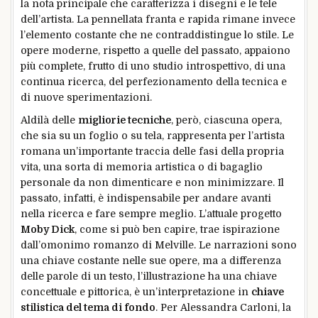
la nota principale che caratterizza i disegni e le tele
dell’artista. La pennellata franta e rapida rimane invece
l’elemento costante che ne contraddistingue lo stile. Le
opere moderne, rispetto a quelle del passato, appaiono
più complete, frutto di uno studio introspettivo, di una
continua ricerca, del perfezionamento della tecnica e
di nuove sperimentazioni.
Aldilà delle
migliorie tecniche
, però, ciascuna opera,
che sia su un foglio o su tela, rappresenta per l’artista
romana un’importante traccia delle fasi della propria
vita, una sorta di memoria artistica o di bagaglio
personale da non dimenticare e non minimizzare. Il
passato, infatti, è indispensabile per andare avanti
nella ricerca e fare sempre meglio. L’attuale progetto
Moby Dick
, come si può ben capire, trae ispirazione
dall’omonimo romanzo di Melville. Le narrazioni sono
una chiave costante nelle sue opere, ma a differenza
delle parole di un testo, l’illustrazione ha una chiave
concettuale e pittorica, è un’interpretazione in
chiave
stilistica del tema di fondo
. Per Alessandra Carloni, la