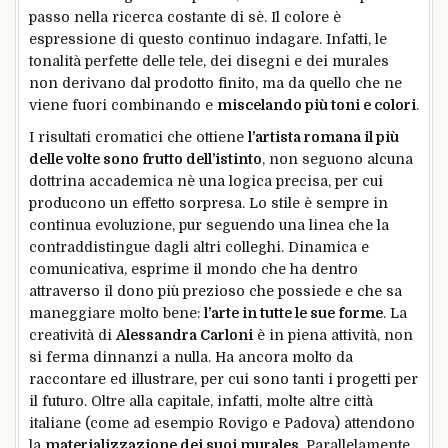
passo nella ricerca costante di sè. Il colore è
espressione di questo continuo indagare. Infatti, le
tonalità perfette delle tele, dei disegni e dei murales
non derivano dal prodotto finito, ma da quello che ne
viene fuori combinando e
miscelando più toni e colori
.
I risultati cromatici che ottiene
l’artista romana il più
delle volte sono frutto dell’istinto
, non seguono alcuna
dottrina accademica nè una logica precisa, per cui
producono un effetto sorpresa. Lo stile è sempre in
continua evoluzione, pur seguendo una linea che la
contraddistingue dagli altri colleghi. Dinamica e
comunicativa, esprime il mondo che ha dentro
attraverso il dono più prezioso che possiede e che sa
maneggiare molto bene:
l’arte in tutte le sue forme
. La
creatività di
Alessandra Carloni
è in piena attività, non
si ferma dinnanzi a nulla. Ha ancora molto da
raccontare ed illustrare, per cui sono tanti i progetti per
il futuro. Oltre alla capitale, infatti, molte altre città
italiane (come ad esempio Rovigo e Padova) attendono
la
materializzazione dei suoi murales
. Parallelamente,