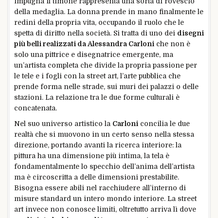
impugna il timone rappresenta una sorta di rovescio
della medaglia. La donna prende in mano finalmente le
redini della propria vita, occupando il ruolo che le
spetta di diritto nella società. Si tratta di uno dei
disegni
più belli realizzati da Alessandra Carloni
che non è
solo una pittrice e disegnatrice emergente, ma
un’artista completa che divide la propria passione per
le tele e i fogli con la street art, l’arte pubblica che
prende forma nelle strade, sui muri dei palazzi o delle
stazioni. La relazione tra le due forme culturali è
concatenata.
Nel suo universo artistico la
Carloni
concilia le due
realtà che si muovono in un certo senso nella stessa
direzione, portando avanti la ricerca interiore: la
pittura ha una dimensione più intima, la tela è
fondamentalmente lo specchio dell’anima dell’artista
ma è circoscritta a delle dimensioni prestabilite.
Bisogna essere abili nel racchiudere all’interno di
misure standard un intero mondo interiore. La street
art invece non conosce limiti, oltretutto arriva lì dove