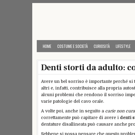
Skip
to
content
HOME
COSTUME E SOCIETÀ
CURIOSITÀ
LIFESTYLE
Denti storti da adulto: 
Avere un bel sorriso è importante perché si t
altri e, infatti, contribuisce alla propria aut
alcuni problemi che rendono il sorriso impe
varie patologie del cavo orale.
A volte poi, anche in seguito a
carie non cura
correttamente può capitare di avere i
denti s
dentature disallineata può causare anche pr
Sebbene si possa pensare che questo problema