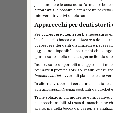
permanente e le ossa sono formate, è bene s
ortodonzia
, è possibile ottenere un perfett
interventi invasivi o dolorosi.
Apparecchi per denti storti 
Per
correggere i denti storti
è necessario eff
la salute della bocca e analizzare a dentatura
correggere dei denti disallineati è necessari
oggi sono disponibili apparecchi che vengon
quindi sono molto efficaci, permettendo di ot
Inoltre, sono disponibili sia apparecchi mob
rovinare il proprio sorriso. Infatti, questi s
bracket estetici
, ovvero di placchette che ven
In alternativa, per chi cerca una soluzione c
agli
apparecchi linguali
costituiti da bracket 
Tra le soluzioni più moderne e innovative, 
apparecchi mobili. Si tratta di mascherine c
alla forma della bocca del paziente e analizza