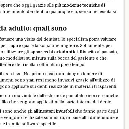
apere che oggi, grazie alle più
moderne tecniche di
o allineamento dei denti a qualunque età, senza necessità si
da adulto: quali sono
ettuare una visita dal dentista: lo specialista potrà valutare
 per capire qual’è la soluzione migliore. Solitamente, per
o utilizzare gli
apparecchi ortodontici
. Rispetto al passato,
o modellati su misura sulla bocca del paziente e che,
tenere dei risultati ottimali in poco tempo.
ili, sia fissi. Nel primo caso non bisogna temere di
trumenti sono stati resi meno invasivi grazie all’utilizzo di
gono applicate sui denti realizzate in materiali trasparenti.
he non sia visibile dall’esterno, è possibile ricorrere anche
e filo che vengono applicati nella parte interna del dente.
ci sono anche gli
allineatori invisibili
che fanno parte degli
he vengono realizzate su misura, in base alla dimensione e
te tramite software specifici.