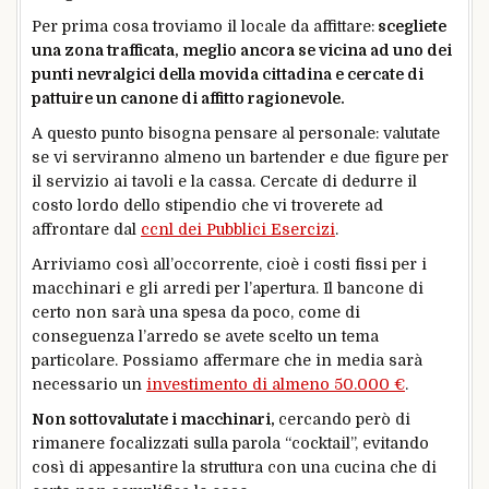
Per prima cosa troviamo il locale da affittare:
scegliete
una zona trafficata, meglio ancora se vicina ad uno dei
punti nevralgici della movida cittadina e cercate di
pattuire un canone di affitto ragionevole.
A questo punto bisogna pensare al personale: valutate
se vi serviranno almeno un bartender e due figure per
il servizio ai tavoli e la cassa. Cercate di dedurre il
costo lordo dello stipendio che vi troverete ad
affrontare dal
ccnl dei Pubblici Esercizi
.
Arriviamo così all’occorrente, cioè i costi fissi per i
macchinari e gli arredi per l’apertura. Il bancone di
certo non sarà una spesa da poco, come di
conseguenza l’arredo se avete scelto un tema
particolare. Possiamo affermare che in media sarà
necessario un
investimento di almeno 50.000 €
.
Non sottovalutate i macchinari,
cercando però di
rimanere focalizzati sulla parola “cocktail”, evitando
così di appesantire la struttura con una cucina che di